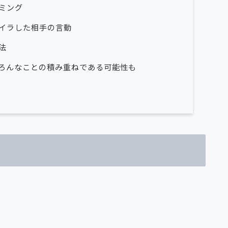
ミング
イラした相手の言動
法
ろんなことの積み重ねである可能性も