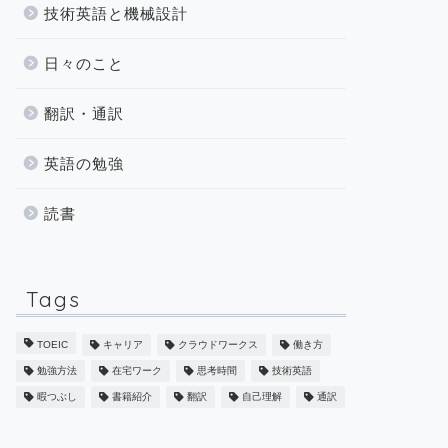
技術英語と機械設計
日々のこと
翻訳・通訳
英語の勉強
読書
Tags
TOEIC
キャリア
クラウドワークス
働き方
勉強方法
在宅ワーク
思考時間
技術英語
暇つぶし
書籍紹介
翻訳
自己理解
通訳