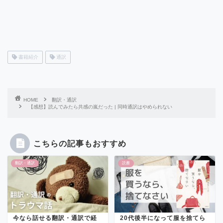
書籍紹介
通訳
HOME
翻訳・通訳
【感想】読んでみたら共感の嵐だった | 同時通訳はやめられない
こちらの記事もおすすめ
翻訳・通訳
読書
今なら話せる翻訳・通訳で経
20代後半になって服を捨てら