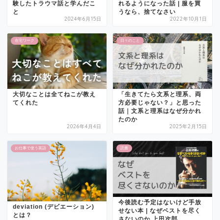
験したトラウマ話と学んだこ
れるようになった話 | 服を買
と
うなら、捨てなさい
2024年6月15日
2022年10月1日
在宅ワーク
日々のこと
大切なことは全てねこが教え
「生きてたら文系と理系、両
てくれた
方必要じゃない？」と思った
話｜文系と理系はなぜ分かれ
たのか
2026年4月4日
2025年2月15日
お仕事で使う英語
読書
今後読む予定はないけど手放
deviation (デビエーション)
せない本 | なぜベストを尽く
とは？
さないのか 上田次郎