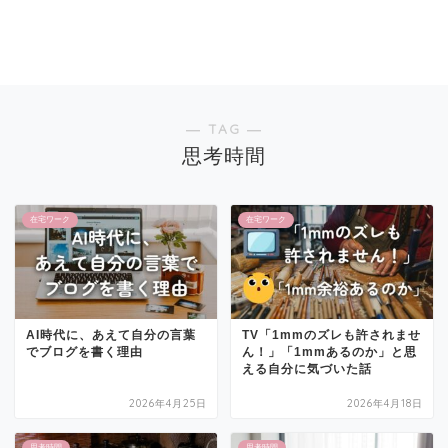
― TAG ―
思考時間
在宅ワーク
在宅ワーク
AI時代に、あえて自分の言葉
TV「1mmのズレも許されませ
でブログを書く理由
ん！」「1mmあるのか」と思
える自分に気づいた話
2026年4月25日
2026年4月18日
思考時間
思考時間