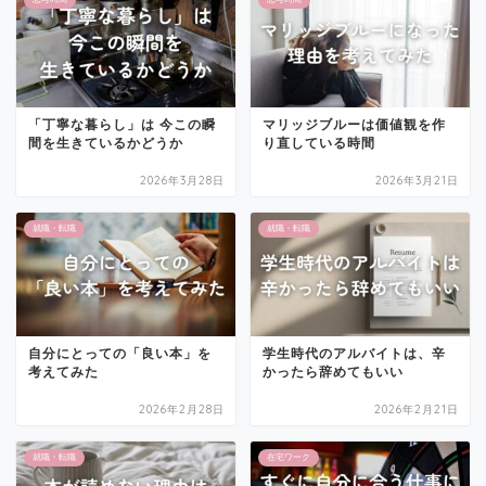
「丁寧な暮らし」は 今この瞬
マリッジブルーは価値観を作
間を生きているかどうか
り直している時間
2026年3月28日
2026年3月21日
就職・転職
就職・転職
自分にとっての「良い本」を
学生時代のアルバイトは、辛
考えてみた
かったら辞めてもいい
2026年2月28日
2026年2月21日
就職・転職
在宅ワーク